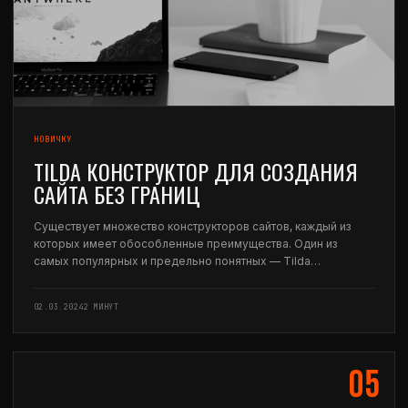
НОВИЧКУ
TILDA КОНСТРУКТОР ДЛЯ СОЗДАНИЯ
САЙТА БЕЗ ГРАНИЦ
Существует множество конструкторов сайтов, каждый из
которых имеет обособленные преимущества. Один из
самых популярных и предельно понятных — Tilda
конструктор. В современном мире создание собственного
сайта – это необходимость для многих людей и компаний.
02.03.2024
2 МИНУТ
Вместе с тем, не…
05