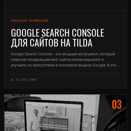
ПОИСКОВАЯ ОПТИМИЗАЦИЯ
GOOGLE SEARCH CONSOLE
ДЛЯ САЙТОВ НА TILDA
Google Search Console – это мощный инструмент, который
помогает владельцам веб-сайтов контролировать и
улучшать их присутствие в поисковой выдаче Google. В этой
статье мы рассмотрим, как его использовать, начиная с
добавления сайта, до управления индексацией страниц и
02.05.2024
3 МИНУТ
проверки…
03