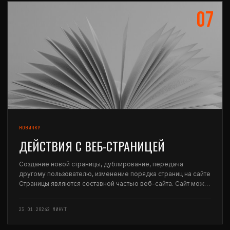
07
НОВИЧКУ
ДЕЙСТВИЯ С ВЕБ-СТРАНИЦЕЙ
Создание новой страницы, дублирование, передача
другому пользователю, изменение порядка страниц на сайте
Страницы являются составной частью веб-сайта. Сайт может
состоять из нескольких страниц (например, портфолио,
журнал или блог).Также Сайт может состоять и из одной
23.01.2024
2 МИНУТ
страницы (например, лэндинг пейдж,…