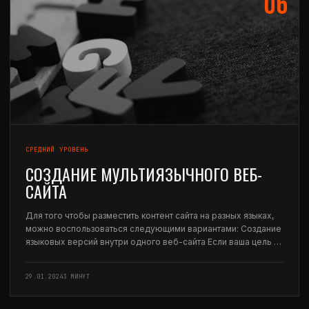
06
СРЕДНИЙ УРОВЕНЬ
CОЗДАНИЕ МУЛЬТИЯЗЫЧНОГО ВЕБ-
САЙТА
Для того чтобы разместить контент сайта на разных языках,
можно воспользоваться следующими вариантами: Создание
языковых версий внутри одного веб-сайта Если ваша цель —
создание страниц на разных языках в рамках одного веб-
сайта, рекомендуется добавить для каждой страницы
29.01.2024
3 МИНУТ
отдельный…