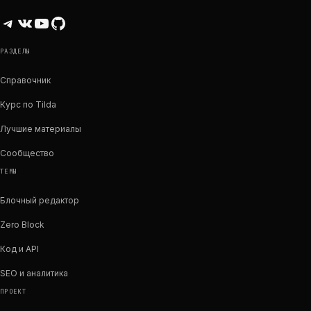
Telegram
ВКонтакте
YouTube
GitHub
РАЗДЕЛЫ
Справочник
Курс по Tilda
Лучшие материалы
Сообщество
ТЕМЫ
Блочный редактор
Zero Block
Код и API
SEO и аналитика
ПРОЕКТ