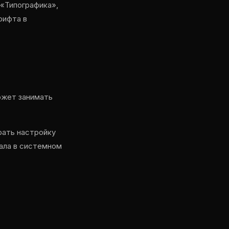
 «Типографика»,
рифта в
ожет занимать
рать настройку
чала в системном