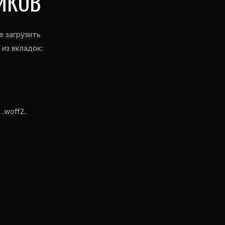
ИКОВ
е загрузить
из вкладок:
.woff2.