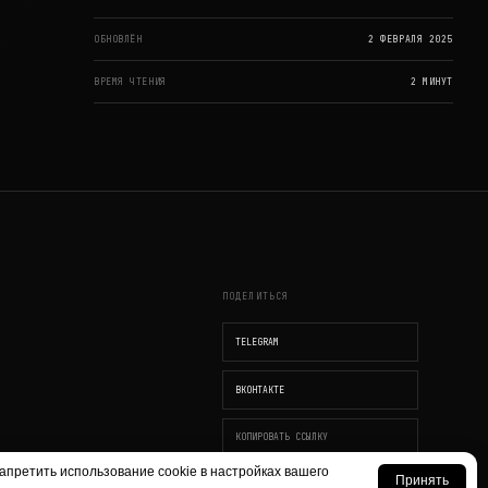
ОБНОВЛЁН
2 ФЕВРАЛЯ 2025
ВРЕМЯ ЧТЕНИЯ
2 МИНУТ
ПОДЕЛИТЬСЯ
TELEGRAM
ВКОНТАКТЕ
КОПИРОВАТЬ ССЫЛКУ
апретить использование cookie в настройках вашего
Принять