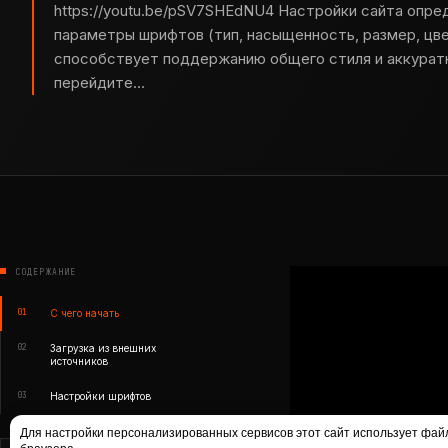
https://youtu.be/pSV7SHEdNU4 Настройки сайта опре
параметры шрифтов (тип, насыщенность, размер, цвет
способствует поддержанию общего стиля и аккуратн
перейдите…
СОДЕРЖАНИЕ
01
С чего начать
02
Загрузка из внешних
источников
03
Настройки шрифтов
Для настройки персонализированных сервисов этот сайт использует файлы