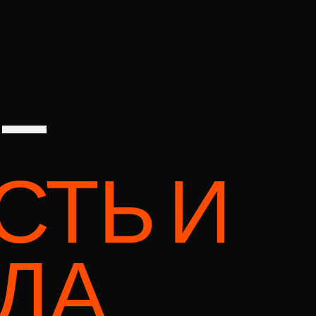
 —
СТЬ И
ДА