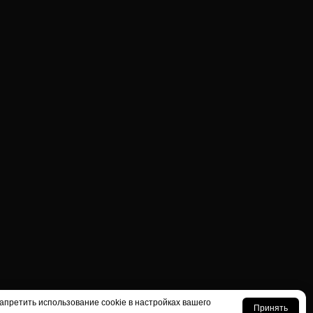
апретить использование cookie в настройках вашего
Принять