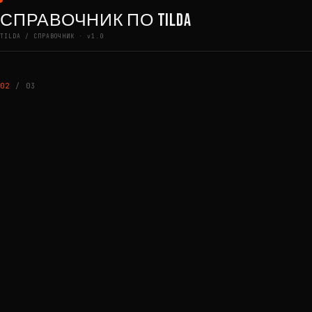
Перейти к содержимому
СПРАВОЧНИК ПО TILDA
TILDA / СПРАВОЧНИК · v1.0
02
/ 03