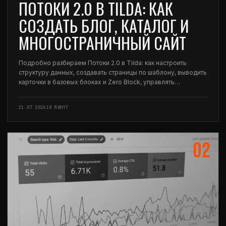
ПОТОКИ 2.0 В TILDA: КАК
СОЗДАТЬ БЛОГ, КАТАЛОГ И
МНОГОСТРАНИЧНЫЙ САЙТ
Подробно разбираем Потоки 2.0 в Tilda: как настроить
структуру данных, создавать страницы по шаблону, выводить
карточки в базовых блоках и Zero Block, управлять
фильтрацией, SEO и публикацией.
21.07.2026
18 МИНУТ
02