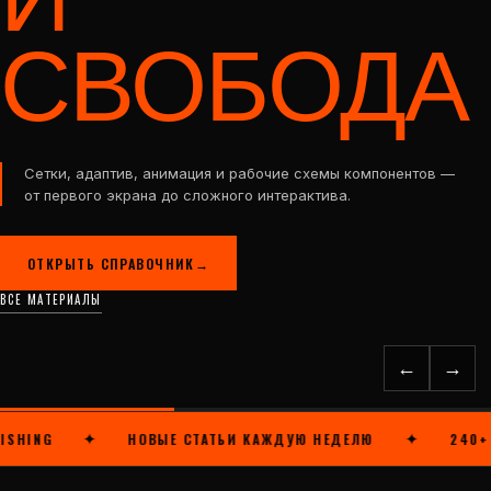
И
СВОБОДА
Сетки, адаптив, анимация и рабочие схемы компонентов —
от первого экрана до сложного интерактива.
ОТКРЫТЬ СПРАВОЧНИК
→
ВСЕ МАТЕРИАЛЫ
←
→
✦
✦
ING
НОВЫЕ СТАТЬИ КАЖДУЮ НЕДЕЛЮ
240+ МА