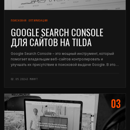
ПОИСКОВАЯ ОПТИМИЗАЦИЯ
GOOGLE SEARCH CONSOLE
ДЛЯ САЙТОВ НА TILDA
Google Search Console – это мощный инструмент, который
помогает владельцам веб-сайтов контролировать и
улучшать их присутствие в поисковой выдаче Google. В этой
статье мы рассмотрим, как его использовать, начиная с
добавления сайта, до управления индексацией страниц и
02.05.2024
3 МИНУТ
проверки…
03