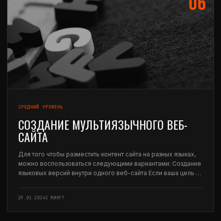
06
СРЕДНИЙ УРОВЕНЬ
CОЗДАНИЕ МУЛЬТИЯЗЫЧНОГО ВЕБ-
САЙТА
Для того чтобы разместить контент сайта на разных языках,
можно воспользоваться следующими вариантами: Создание
языковых версий внутри одного веб-сайта Если ваша цель —
создание страниц на разных языках в рамках одного веб-
сайта, рекомендуется добавить для каждой страницы
29.01.2024
3 МИНУТ
отдельный…