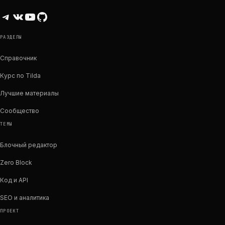
Telegram
ВКонтакте
YouTube
GitHub
РАЗДЕЛЫ
Справочник
Курс по Tilda
Лучшие материалы
Сообщество
ТЕМЫ
Блочный редактор
Zero Block
Код и API
SEO и аналитика
ПРОЕКТ