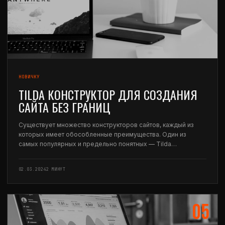
НОВИЧКУ
TILDA КОНСТРУКТОР ДЛЯ СОЗДАНИЯ
САЙТА БЕЗ ГРАНИЦ
Существует множество конструкторов сайтов, каждый из
которых имеет обособленные преимущества. Один из
самых популярных и предельно понятных — Tilda
конструктор. В современном мире создание собственного
сайта – это необходимость для многих людей и компаний.
02.03.2024
2 МИНУТ
Вместе с тем, не…
05