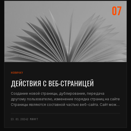
07
НОВИЧКУ
ДЕЙСТВИЯ С ВЕБ-СТРАНИЦЕЙ
Создание новой страницы, дублирование, передача
другому пользователю, изменение порядка страниц на сайте
Страницы являются составной частью веб-сайта. Сайт может
состоять из нескольких страниц (например, портфолио,
журнал или блог).Также Сайт может состоять и из одной
23.01.2024
2 МИНУТ
страницы (например, лэндинг пейдж,…